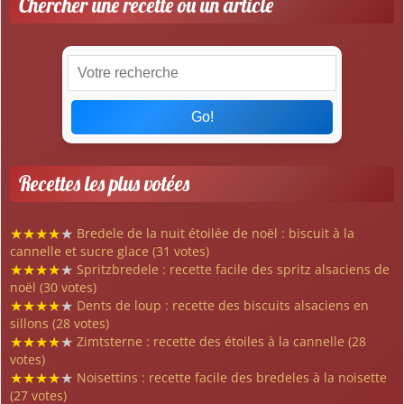
Chercher une recette ou un article
Go!
Recettes les plus votées
★
★
★
★
★
Bredele de la nuit étoilée de noël : biscuit à la
cannelle et sucre glace (31 votes)
★
★
★
★
★
Spritzbredele : recette facile des spritz alsaciens de
noël (30 votes)
★
★
★
★
★
Dents de loup : recette des biscuits alsaciens en
sillons (28 votes)
★
★
★
★
★
Zimtsterne : recette des étoiles à la cannelle (28
votes)
★
★
★
★
★
Noisettins : recette facile des bredeles à la noisette
(27 votes)