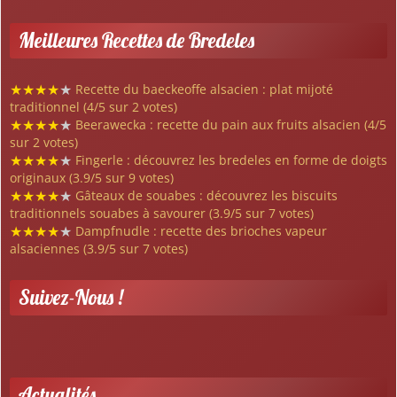
Meilleures Recettes de Bredeles
★
★
★
★
★
Recette du baeckeoffe alsacien : plat mijoté
traditionnel (4/5 sur 2 votes)
★
★
★
★
★
Beerawecka : recette du pain aux fruits alsacien (4/5
sur 2 votes)
★
★
★
★
★
Fingerle : découvrez les bredeles en forme de doigts
originaux (3.9/5 sur 9 votes)
★
★
★
★
★
Gâteaux de souabes : découvrez les biscuits
traditionnels souabes à savourer (3.9/5 sur 7 votes)
★
★
★
★
★
Dampfnudle : recette des brioches vapeur
alsaciennes (3.9/5 sur 7 votes)
Suivez-Nous !
Actualités