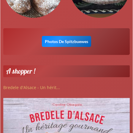
Photos De Spitzbuewes
A shopper !
Bredele d'Alsace - Un hérit...