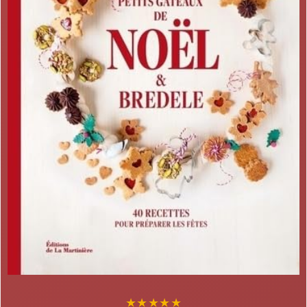
★
★
★
★
★