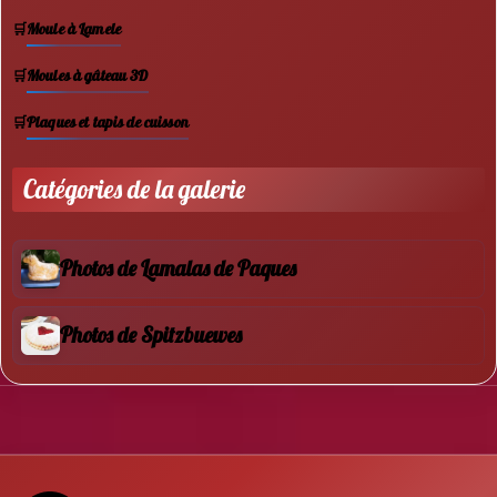
Moule à Lamele
Moules à gâteau 3D
Plaques et tapis de cuisson
Catégories de la galerie
Photos de Lamalas de Paques
Photos de Spitzbuewes