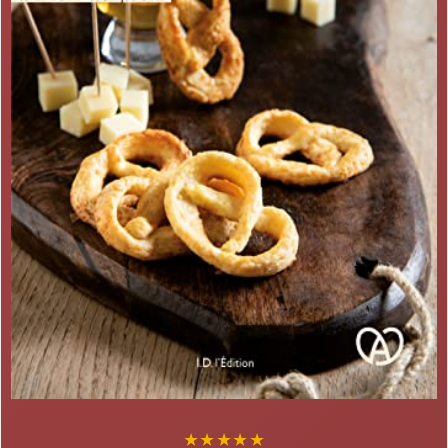
★
★
★
★
★