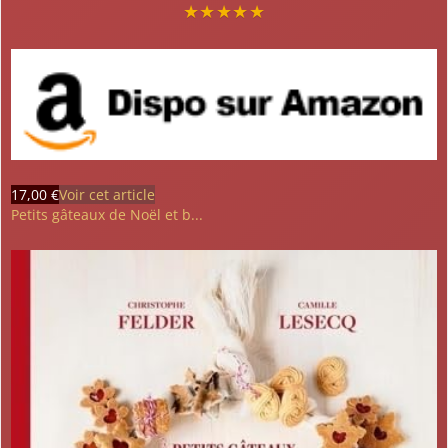
★
★
★
★
★
17,00 €
Voir cet article
Petits gâteaux de Noël et b...