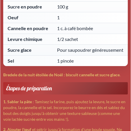
Sucre en poudre
100 g
Oeuf
1
Cannelle en poudre
1 c. à café bombée
Levure chimique
1/2 sachet
Sucre glace
Pour saupoudrer généreusement
Sel
1 pincée
Bredele de la nuit étoilée de Noël : biscuit cannelle et sucre glace
.
Étapes de préparation
1. Sabler la pâte
: Tamisez la farine, puis ajoutez la levure, le sucre en
poudre, la cannelle et le sel. Incorporez le beurre en dés et sablez du
bout des doigts jusqu'à obtenir une texture sableuse (comme une
voie lactée sucrée entre vos mains !).
2. Ajouter l'œuf
et pétrir jusqu'à formation d'une boule souple. Ne