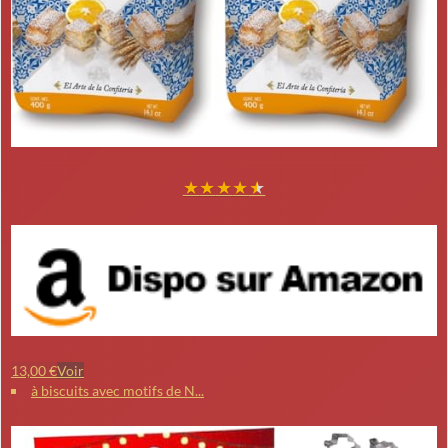
★
★
★
★
★
13,00 €
Voir
à biscuits avec motifs de N...