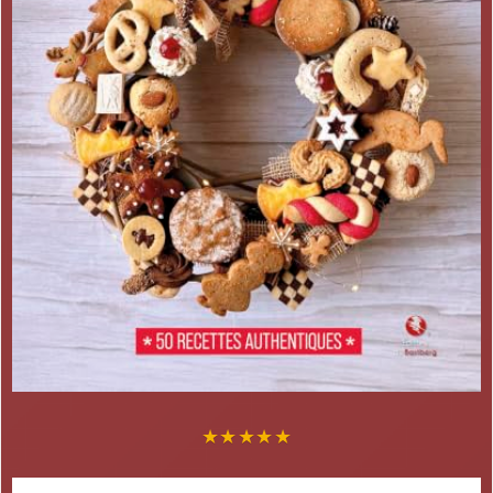
★
★
★
★
★