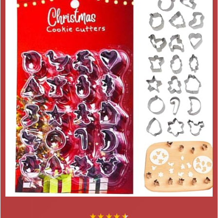
★
★
★
★
★