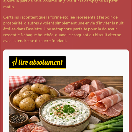
ajoute la part de rêve, comme un givre sur la campagne au petit
matin.
Certains racontent que la forme étoilée représentait l'espoir de
prospérité, d'autres y voient simplement une envie d'inviter la
nuit
étoilée
dans l'assiette. Une métaphore parfaite pour la douceur
ressentie à chaque bouchée, quand le croquant du biscuit alterne
avec la tendresse du sucre fondant.
À lire absolument