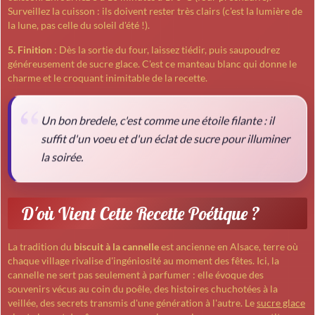
Surveillez la cuisson : ils doivent rester très clairs (c'est la lumière de
la lune, pas celle du soleil d'été !).
5. Finition
: Dès la sortie du four, laissez tiédir, puis saupoudrez
généreusement de sucre glace. C'est ce manteau blanc qui donne le
charme et le croquant inimitable de la recette.
Un bon bredele, c'est comme une étoile filante : il
suffit d'un voeu et d'un éclat de sucre pour illuminer
la soirée.
D'où Vient Cette Recette Poétique ?
La tradition du
biscuit à la cannelle
est ancienne en Alsace, terre où
chaque village rivalise d'ingéniosité au moment des fêtes. Ici, la
cannelle ne sert pas seulement à parfumer : elle évoque des
souvenirs vécus au coin du poêle, des histoires chuchotées à la
veillée, des secrets transmis d'une génération à l'autre. Le
sucre glace