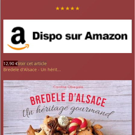
★
★
★
★
★
12,90 €
Voir cet article
Bredele d'Alsace - Un hérit...