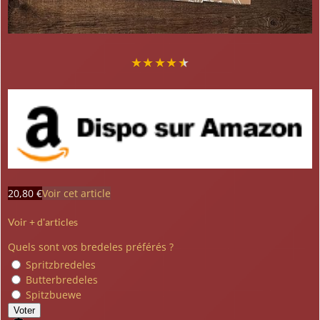
★
★
★
★
★
20,80 €
Voir cet article
Voir + d'articles
Quels sont vos bredeles préférés ?
Spritzbredeles
Butterbredeles
Spitzbuewe
Voter