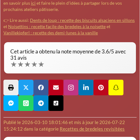
en savoir plus
ici
et faire le plein d'idées à partager lors de vos
prochains ateliers pâtisserie.
👉 Lire aussi:
Dents de loup : recette des biscuits alsaciens en sillons
et
Noisettins : recette facile des bredeles à la noisette
et
Vanillekipferl : recette des demi-lunes à la vanille
Cet article a obtenu la note moyenne de
3.6
/5 avec
31
avis
★
★
★
★
★
Publié le
2026-03-10 18:01:46
et mis à jour le
2026-07-22
15:24:12
dans la catégorie
Recettes de bredeles revisitées