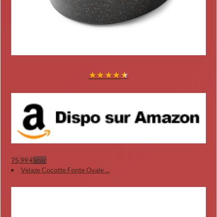
★
★
★
★
★
75,99 €
Voir
Velaze Cocotte Fonte Ovale ...