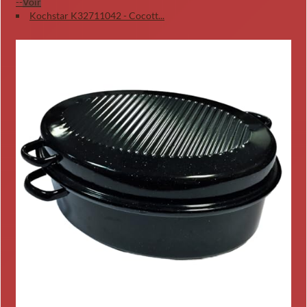
--
Voir
Kochstar K32711042 - Cocott...