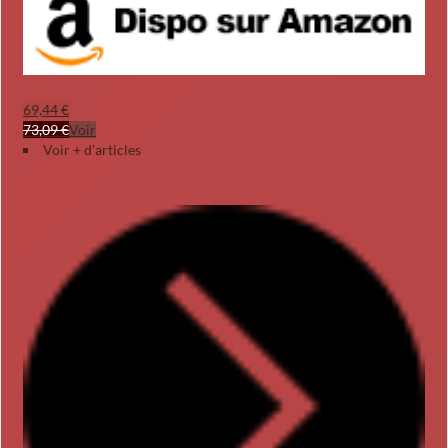
69,44 €
73,09 €
Voir
Voir + d'articles