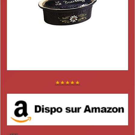
★
★
★
★
★