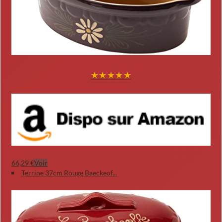
★
★
★
★
★
66,29 €
Voir
Terrine 37cm Rouge Baeckeof...