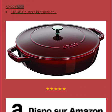
69,99 €
Voir
STAUB Chistera braisière en...
★
★
★
★
★