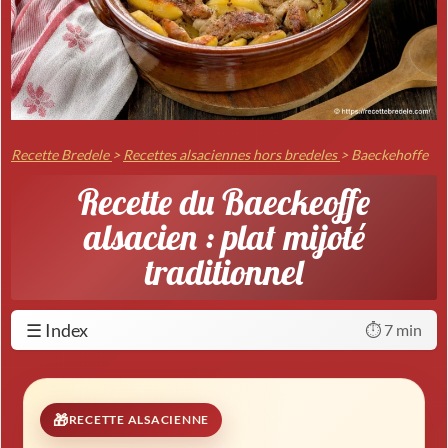
Recette Bredele
>
Recettes alsaciennes hors bredeles
>
Baeckehoffe
Recette du Baeckeoffe
alsacien : plat mijoté
traditionnel
☰ Index
⏱️ 7 min
RECETTE ALSACIENNE