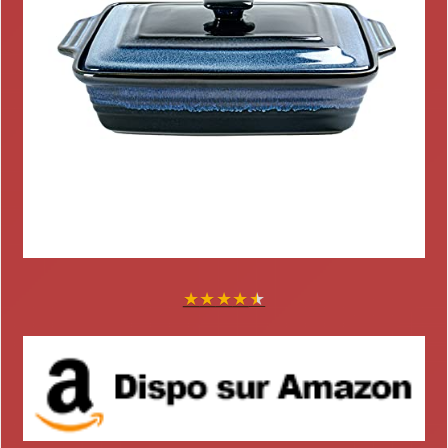
★
★
★
★
★