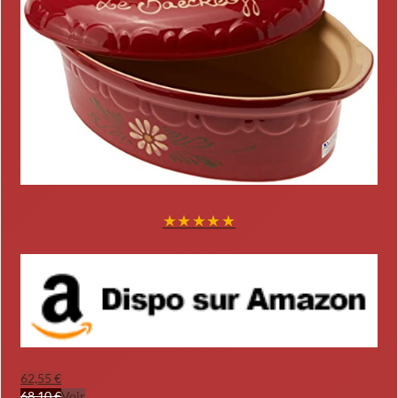
★
★
★
★
★
62,55 €
68,10 €
Voir