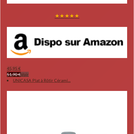
★
★
★
★
★
45,95 €
51,90 €
Voir
UNICASA Plat à Rôtir Cérami...