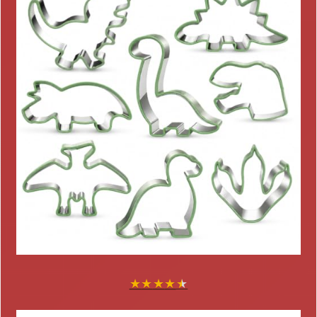
★
★
★
★
★