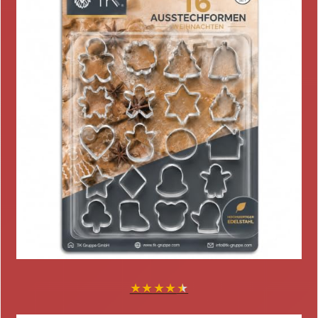
★
★
★
★
★