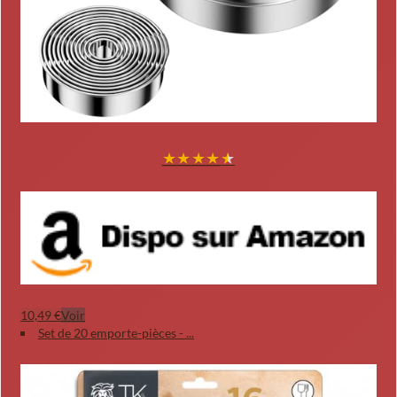
★
★
★
★
★
10,49 €
Voir
Set de 20 emporte-pièces - ...