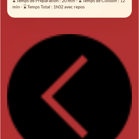
⌛ Temps de Préparation :
20 min
- ⌛ Temps de Cuisson :
12
min
- ⌛ Temps Total :
1h02 avec repos