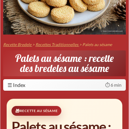
Recette Bredele
>
Recettes Traditionnelles
>
Palets au sésame
Palets au sésame : recette
des bredeles au sésame
☰ Index
⏱️ 6 min
RECETTE AU SÉSAME
Palets au sésame :