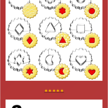
★
★
★
★
★