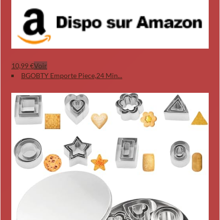
10,99 €
Voir
BGOBTY Emporte Piece,24 Min...