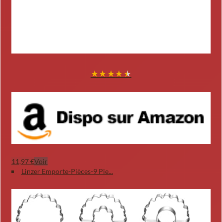
★
★
★
★
★
11,97 €
Voir
Linzer Emporte-Pièces-9 Pie...