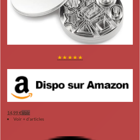
★
★
★
★
★
14,99 €
Voir
Voir + d'articles