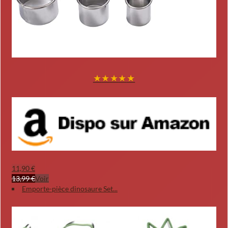
★
★
★
★
★
11,90 €
13,99 €
Voir
Emporte-pièce dinosaure Set...